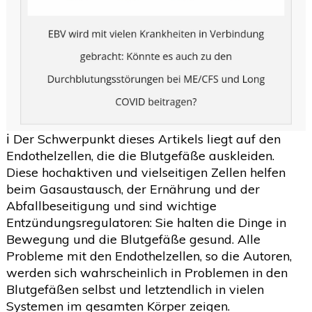
2020
(26)
>
2019
(45)
>
2018
(3)
>
2017
(4)
>
2016
(1)
>
ℹ️ Der Schwerpunkt dieses Artikels liegt auf den
2015
(2)
>
Endothelzellen, die die Blutgefäße auskleiden.
Diese hochaktiven und vielseitigen Zellen helfen
beim Gasaustausch, der Ernährung und der
Abfallbeseitigung und sind wichtige
Entzündungsregulatoren: Sie halten die Dinge in
Bewegung und die Blutgefäße gesund. Alle
Probleme mit den Endothelzellen, so die Autoren,
werden sich wahrscheinlich in Problemen in den
Blutgefäßen selbst und letztendlich in vielen
Systemen im gesamten Körper zeigen.