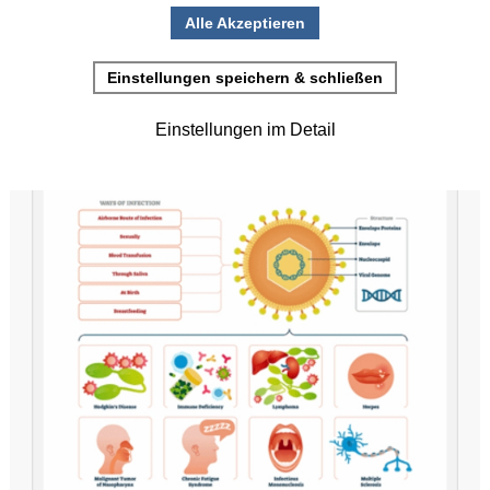
•
Einladung zur Studienteilnahme
Erstellt: 06. August 2024
Juni
(2)
>
Mai
(2)
>
April
(4)
>
März
(1)
>
Februar
(5)
>
Januar
(4)
>
2025
(72)
>
2024
(153)
>
2023
(18)
>
2022
(119)
>
2021
(468)
>