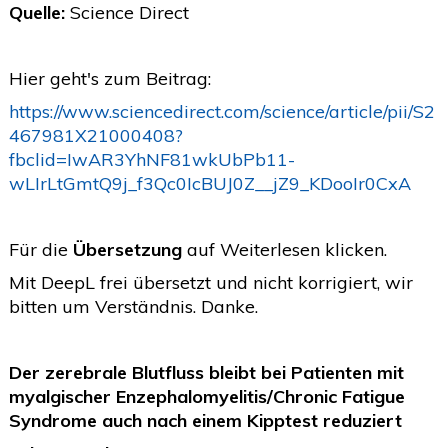
Quelle:
Science Direct
2020
(26)
>
2019
(45)
>
Hier geht's zum Beitrag:
2018
(3)
>
https://www.sciencedirect.com/science/article/pii/S2
467981X21000408?
2017
(4)
>
fbclid=IwAR3YhNF81wkUbPb11-
2016
(1)
>
wLIrLtGmtQ9j_f3Qc0IcBUJ0Z__jZ9_KDooIr0CxA
2015
(2)
>
Für die
Übersetzung
auf Weiterlesen klicken.
Mit DeepL frei übersetzt und nicht korrigiert, wir
bitten um Verständnis. Danke.
Der zerebrale Blutfluss bleibt bei Patienten mit
myalgischer Enzephalomyelitis/Chronic Fatigue
Syndrome auch nach einem Kipptest reduziert