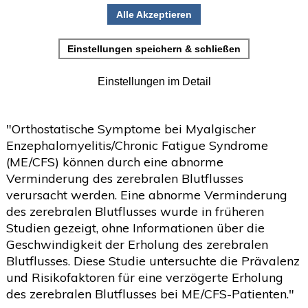
nach einem Kipptest
•
Einladung zur Studienteilnahme
reduziert (Science Direct))
Juni
(2)
>
Mai
(2)
>
April
(4)
Erstellt: 25. September 2021
>
März
(1)
>
"Orthostatische Symptome bei Myalgischer
Enzephalomyelitis/Chronic Fatigue Syndrome
Februar
(5)
>
(ME/CFS) können durch eine abnorme
Januar
(4)
>
Verminderung des zerebralen Blutflusses
verursacht werden. Eine abnorme Verminderung
2025
(72)
>
des zerebralen Blutflusses wurde in früheren
Studien gezeigt, ohne Informationen über die
2024
(153)
>
Geschwindigkeit der Erholung des zerebralen
2023
(18)
>
Blutflusses. Diese Studie untersuchte die Prävalenz
und Risikofaktoren für eine verzögerte Erholung
2022
(119)
>
des zerebralen Blutflusses bei ME/CFS-Patienten."
2021
(468)
>