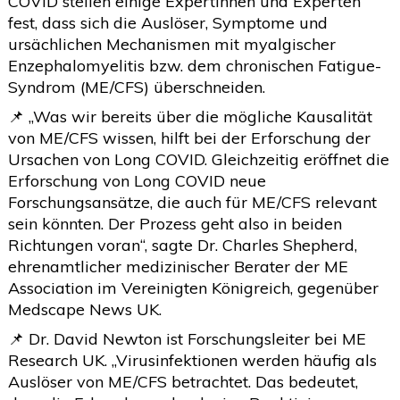
COVID stellen einige Expertinnen und Experten
fest, dass sich die Auslöser, Symptome und
2020
(26)
>
ursächlichen Mechanismen mit myalgischer
2019
(45)
>
Enzephalomyelitis bzw. dem chronischen Fatigue-
Syndrom (ME/CFS) überschneiden.
2018
(3)
>
📌 „Was wir bereits über die mögliche Kausalität
2017
(4)
>
von ME/CFS wissen, hilft bei der Erforschung der
2016
(1)
>
Ursachen von Long COVID. Gleichzeitig eröffnet die
Erforschung von Long COVID neue
2015
(2)
>
Forschungsansätze, die auch für ME/CFS relevant
sein könnten. Der Prozess geht also in beiden
Richtungen voran“, sagte Dr. Charles Shepherd,
ehrenamtlicher medizinischer Berater der ME
Association im Vereinigten Königreich, gegenüber
Medscape News UK.
📌 Dr. David Newton ist Forschungsleiter bei ME
Research UK. „Virusinfektionen werden häufig als
Auslöser von ME/CFS betrachtet. Das bedeutet,