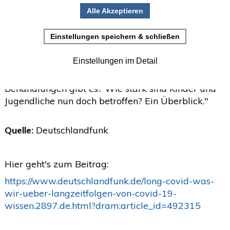
Erstellt: 08. August 2021
•
Einladung zur Studienteilnahme
"Viele Menschen, die mit Corona infiziert waren,
Juni
(2)
leiden auch Monate später an Symptomen wie
>
schneller Erschöpfung und eingeschränkter
Mai
(2)
>
Leistungsfähigkeit. Welche Spätfolgen können wie
April
(4)
lange auftreten, welche Ursachen und
>
Behandlungen gibt es? Wie stark sind Kinder und
März
(1)
>
Jugendliche nun doch betroffen? Ein Überblick."
Februar
(5)
>
Quelle:
Deutschlandfunk
Januar
(4)
>
2025
(72)
>
Hier geht's zum Beitrag:
2024
(153)
>
https://www.deutschlandfunk.de/long-covid-was-
2023
(18)
>
wir-ueber-langzeitfolgen-von-covid-19-
wissen.2897.de.html?dram:article_id=492315
2022
(119)
>
2021
(468)
>