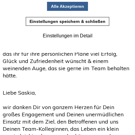
guter Erinnerung behalten. Schwer zu glauben,
•
Einladung zur Studienteilnahme
dass wir in Zukunft ohne sie auskommen sollen.
Juni
(2)
>
Saskia war eine große Bereicherung für das ME-
CFS Portal.
Mai
(2)
>
April
(4)
>
Wir verabschieden sie mit einem lachenden Auge,
das ihr für ihre persönlichen Pläne viel Erfolg,
März
(1)
>
Glück und Zufriedenheit wünscht & einem
Februar
(5)
>
weinenden Auge, das sie gerne im Team behalten
hätte.
Januar
(4)
>
2025
(72)
>
Liebe Saskia,
2024
(153)
>
wir danken Dir von ganzem Herzen für Dein
2023
(18)
>
großes Engagement und Deinen unermüdlichen
Einsatz mit dem Ziel, den Betroffenen und uns
2022
(119)
>
Deinen Team-Kolleginnen, das Leben ein klein
2021
(468)
>