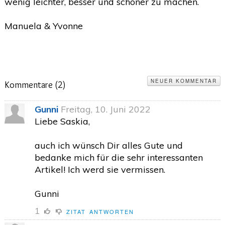
wenig leichter, besser und schöner zu machen.
2020
(26)
>
Manuela & Yvonne
2019
(45)
>
2018
(3)
>
2017
(4)
>
NEUER KOMMENTAR
Kommentare (
2
)
2016
(1)
>
2015
(2)
>
Gunni
Freitag, 10. Juni 2022
Liebe Saskia,
auch ich wünsch Dir alles Gute und
bedanke mich für die sehr interessanten
Artikel! Ich werd sie vermissen.
Gunni
1
ZITAT
ANTWORTEN