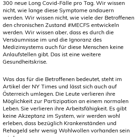
300 neue Long Covid-Fälle pro Tag. Wir wissen
2020
(26)
>
nicht, wie lange diese Symptome andauern
werden. Wir wissen nicht, wie viele der Betroffenen
2019
(45)
>
den chronischen Zustand #MECFS entwickeln
2018
(3)
>
werden. Wir wissen aber, dass es durch die
Versäumnisse im und die Ignoranz des
2017
(4)
>
Medizinsystems auch für diese Menschen keine
2016
(1)
>
Anlaufstellen gibt. Das ist eine weitere
Gesundheitskrise.
2015
(2)
>
Was das für die Betroffenen bedeutet, steht im
Artikel der NY Times und lässt sich auch auf
Österreich umlegen. Die Leute verlieren ihre
Möglichkeit zur Partizipation an einem normalen
Leben. Sie verlieren ihre Arbeitsfähigkeit. Es gibt
keine Akzeptanz im System, wir werden wohl
erleben, dass bezüglich Krankenständen und
Rehageld sehr wenig Wohlwollen vorhanden sein