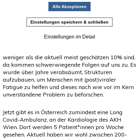
Von Dr. STingl #LongCovid ist nicht selten. Es ist
•
Einladung zur Studienteilnahme
eine Gesundheitskrise.
Juni
(2)
>
Ein Artikel in The New York Times benennt das
Mai
(2)
Problem. Wir wissen nach wie vor nicht genau, wie
>
viele Menschen nach #Covid19 anhaltende
April
(4)
>
Probleme haben werden. Aber auch, wenn es
März
(1)
weniger als die aktuell meist geschätzen 10% sind,
>
da kommen schwerwiegende Folgen auf uns zu. Es
Februar
(5)
>
wurde über Jahre verabsäumt, Strukturen
Januar
(4)
aufzubauen, um Menschen mit (post)viraler
>
Fatigue zu helfen und dieses nach wie vor im Kern
2025
(72)
>
unverstandene Problem zu beforschen.
2024
(153)
>
Jetzt gibt es in Österreich zumindest eine Long
2023
(18)
>
Covid-Ambulanz, an der Kardiologie des AKH
2022
(119)
>
Wien. Dort werden 5 Patient*innen pro Woche
gesehen. Aktuell haben wir wohl zwischen 200-
2021
(468)
>