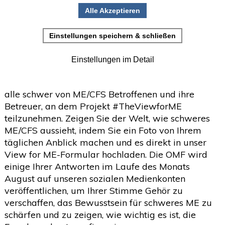
diesen Monat zum Anlass, Geschichten von
•
Einladung zur Studienteilnahme
Menschen mit schwerer Myalgischer
Enzephalomyelitis / Chronischem Fatigue-Syndrom
Juni
(2)
>
(ME/CFS) zu veröffentlichen, um die
Aufmerksamkeit für diese verheerende Krankheit
Mai
(2)
>
zu erhöhen.
April
(4)
>
Wenn Sie die Möglichkeit haben, ermutigen wir
März
(1)
>
alle schwer von ME/CFS Betroffenen und ihre
Betreuer, an dem Projekt #TheViewforME
Februar
(5)
>
teilzunehmen. Zeigen Sie der Welt, wie schweres
Januar
(4)
>
ME/CFS aussieht, indem Sie ein Foto von Ihrem
täglichen Anblick machen und es direkt in unser
2025
(72)
>
View for ME-Formular hochladen. Die OMF wird
einige Ihrer Antworten im Laufe des Monats
2024
(153)
>
August auf unseren sozialen Medienkonten
2023
(18)
>
veröffentlichen, um Ihrer Stimme Gehör zu
verschaffen, das Bewusstsein für schweres ME zu
2022
(119)
>
schärfen und zu zeigen, wie wichtig es ist, die
2021
(468)
>