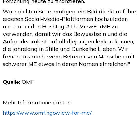
Forschung heute zu finanzieren.
2020
(26)
>
Wir möchten Sie ermutigen, ein Bild direkt auf Ihre
eigenen Social-Media-Plattformen hochzuladen
2019
(45)
>
und dabei den Hashtag #TheViewForME zu
2018
(3)
>
verwenden, damit wir das Bewusstsein und die
Aufmerksamkeit auf all diejenigen lenken können,
2017
(4)
>
die jahrelang in Stille und Dunkelheit leben. Wir
2016
(1)
>
freuen uns auch, wenn Betreuer von Menschen mit
schwerer ME etwas in deren Namen einreichen!"
2015
(2)
>
Quelle:
OMF
Mehr Informationen unter:
https://www.omf.ngo/view-for-me/