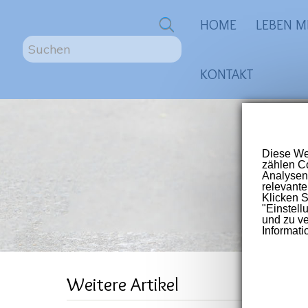
0
HOME
LEBEN M
S
u
KONTAKT
c
h
e
n
ME
.
.
.
Größte
für Me
Post-V
„Ze
Weitere Artikel