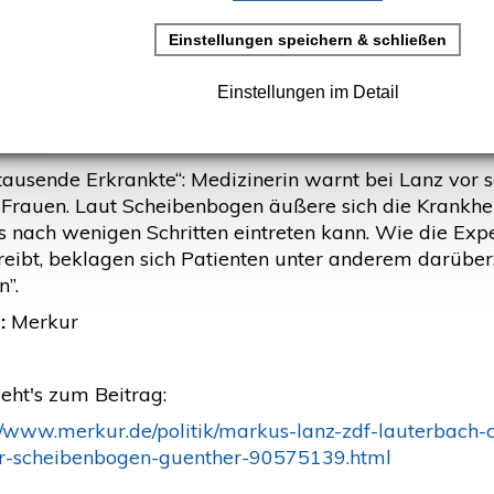
 schwerer Corona-Folge - vor 
rkur)
rstellt: 17. Mai 2021
tausende Erkrankte“: Medizinerin warnt bei Lanz vor 
 Frauen. Laut Scheibenbogen äußere sich die Krankheit
ts nach wenigen Schritten eintreten kann. Wie die Exp
reibt, beklagen sich Patienten unter anderem darüber,
”.
:
Merkur
eht's zum Beitrag:
://www.merkur.de/politik/markus-lanz-zdf-lauterbach
r-scheibenbogen-guenther-90575139.html