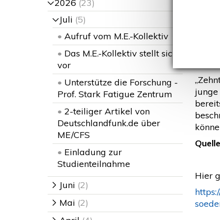
vor
2026
(23)
>
Juli
(5)
(Me
>
•
Aufruf vom M.E.-Kollektiv
•
Das M.E.-Kollektiv stellt sich
E
vor
„Zehn
•
Unterstütze die Forschung -
junge
Prof. Stark Fatigue Zentrum
berei
•
2-teiliger Artikel von
besch
Deutschlandfunk.de über
können
ME/CFS
Quelle
•
Einladung zur
Studienteilnahme
Hier g
Juni
(2)
>
https
Mai
(2)
soede
>