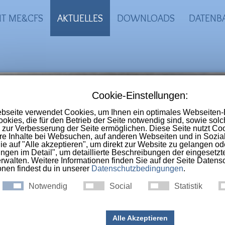
IT ME&CFS
AKTUELLES
DOWNLOADS
DATENB
-CFS Portal
 Online-Selbsthilfegruppe im deutschs
nschen die an
ME, CFS, Long-Covid, Pos
ac-Syndrom
erkrankt sind.
hntausende Erkrankte“: Mediz