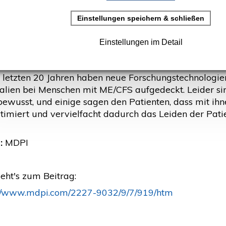
rstellt: 30. Juli 2021
gische Enzephalomyelitis/chronisches Fatigue-Syndrom
egend durch Symptome definiert ist. Die Ergebnisse v
rage aufwirft, ob es zugrundeliegende objektive Anoma
n letzten 20 Jahren haben neue Forschungstechnologie
lien bei Menschen mit ME/CFS aufgedeckt. Leider sind
bewusst, und einige sagen den Patienten, dass mit ihn
timiert und vervielfacht dadurch das Leiden der Pati
:
MDPI
eht's zum Beitrag:
://www.mdpi.com/2227-9032/9/7/919/htm