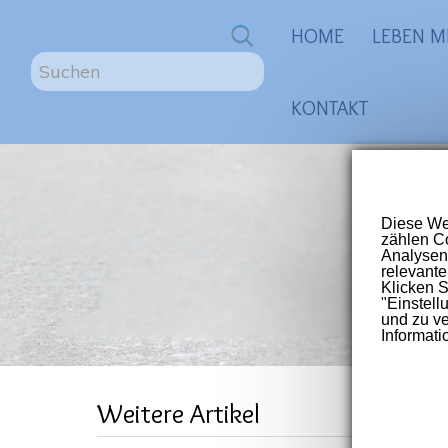
0
HOME
LEBEN M
S
u
KONTAKT
c
h
e
n
ME
.
.
.
Größte
für Me
Post-V
ME/
Weitere Artikel