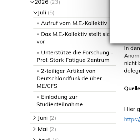
2026
(23)
>
E
Juli
(5)
>
"Myal
•
Aufruf vom M.E.-Kollektiv
vorwi
•
Das M.E.-Kollektiv stellt sich
die F
vor
In de
•
Unterstütze die Forschung -
Anoma
Prof. Stark Fatigue Zentrum
nicht 
delegi
•
2-teiliger Artikel von
Deutschlandfunk.de über
ME/CFS
Quelle
•
Einladung zur
Studienteilnahme
Hier g
Juni
(2)
>
https
Mai
(2)
>