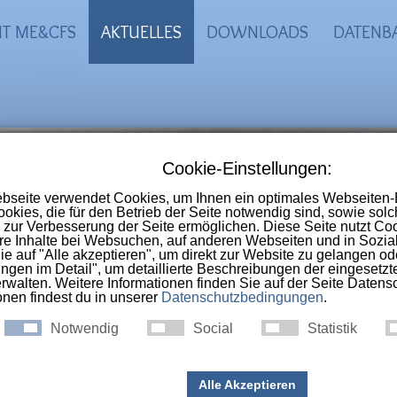
IT ME&CFS
AKTUELLES
DOWNLOADS
DATENB
-CFS Portal
 Online-Selbsthilfegruppe im deutschs
nschen die an
ME, CFS, Long-Covid, Pos
ac-Syndrom
erkrankt sind.
CFS: Wenn sich das Leiden ve