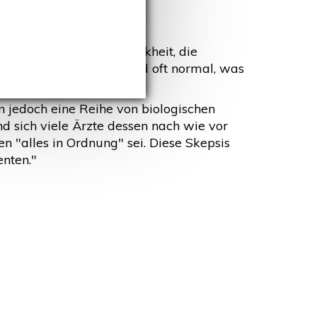
 (ME/CFS) ist eine Krankheit, die
on Routinelabortests sind oft normal, was
lien gibt.
n jedoch eine Reihe von biologischen
 sich viele Ärzte dessen nach wie vor
en "alles in Ordnung" sei. Diese Skepsis
enten."