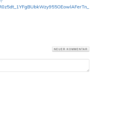
D?
R0z5dt_1YFgBUbkWzy955OEowlAFerTn_
NEUER KOMMENTAR