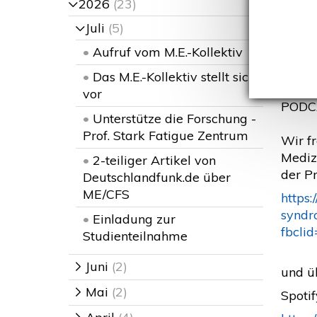
Wi
2026
(23)
>
Juli
(5)
>
•
Aufruf vom M.E.-Kollektiv
E
•
Das M.E.-Kollektiv stellt sich
Repos
vor
PODCA
•
Unterstütze die Forschung -
Prof. Stark Fatigue Zentrum
Wir f
Medizi
•
2-teiliger Artikel von
der Pr
Deutschlandfunk.de über
ME/CFS
https
syndr
•
Einladung zur
fbcl
Studienteilnahme
Juni
(2)
>
und üb
Mai
(2)
>
Spotif