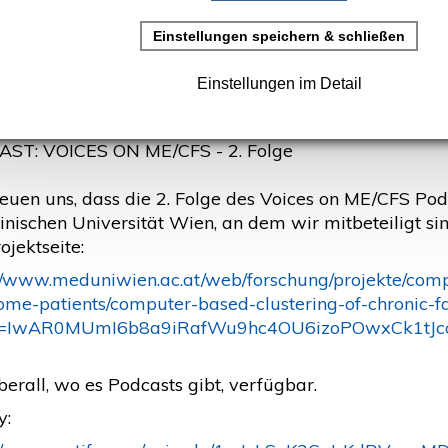
en)
rstellt: 23. November 2021
t CFS-Hilfe
ST: VOICES ON ME/CFS - 2. Folge
reuen uns, dass die 2. Folge des Voices on ME/CFS Po
nischen Universität Wien, an dem wir mitbeteiligt sind,
ojektseite:
://www.meduniwien.ac.at/web/forschung/projekte/compu
ome-patients/computer-based-clustering-of-chronic-f
id=IwAR0MUmI6b8a9iRafWu9hc4OU6izoPOwxCk1tJ
erall, wo es Podcasts gibt, verfügbar.
y: