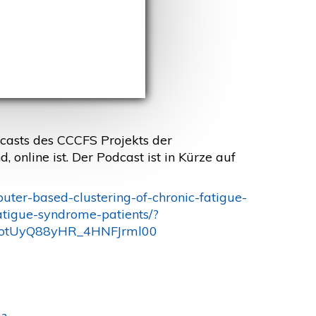
dcasts des CCCFS Projekts der
 online ist. Der Podcast ist in Kürze auf
ter-based-clustering-of-chronic-fatigue-
atigue-syndrome-patients/?
cotUyQ88yHR_4HNFJrml00