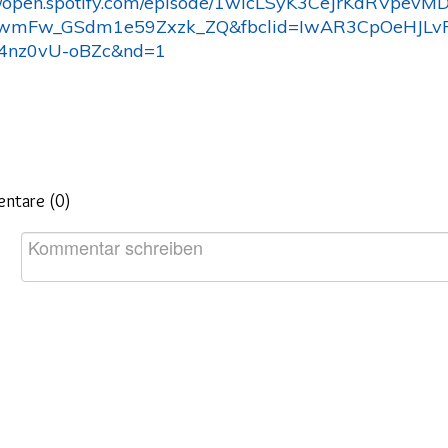
://open.spotify.com/episode/1wIcLSyK3CeJrKdRVpevM
PwmFw_GSdm1e59Zxzk_ZQ&fbclid=IwAR3CpOeHJLv
4nz0vU-oBZc&nd=1
ntare (
0
)