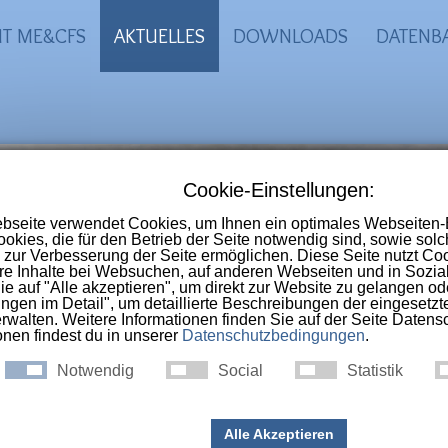
IT ME&CFS
AKTUELLES
DOWNLOADS
DATENB
-CFS Portal
 Online-Selbsthilfegruppe im deutschs
nschen die an
ME, CFS, Long-Covid, Pos
ac-Syndrom
erkrankt sind.
CAST: VOICES ON ME/CFS - 2.