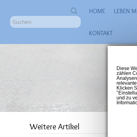
0
HOME
LEBEN M
S
u
KONTAKT
c
h
e
n
ME
.
.
.
Größte
für Me
Post-V
POD
Weitere Artikel