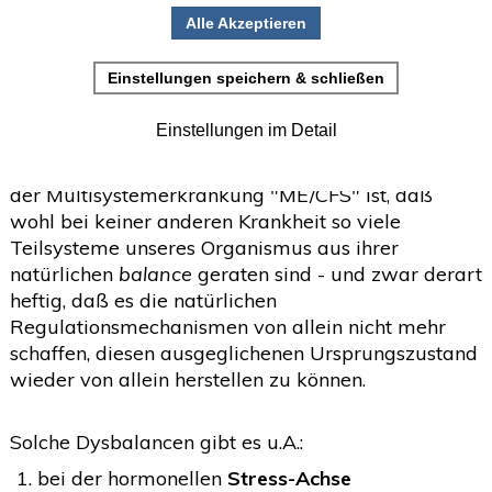
daraus einen positiv wirkenden
"Engelskreis" schaffen können
•
Einladung zur Studienteilnahme
Juni
(2)
>
Mai
(2)
Ein Beitrag von
Franz Strasser
>
April
(4)
>
Daß für mich augenscheinlichste Charakeristikum
der Multisystemerkrankung "ME/CFS" ist, daß
März
(1)
>
wohl bei keiner anderen Krankheit so viele
Februar
(5)
>
Teilsysteme unseres Organismus aus ihrer
natürlichen
balance
geraten sind - und zwar derart
Januar
(4)
>
heftig, daß es die natürlichen
Regulationsmechanismen von allein nicht mehr
2025
(72)
>
schaffen, diesen ausgeglichenen Ursprungszustand
2024
(153)
>
wieder von allein herstellen zu können.
2023
(18)
>
Solche Dysbalancen gibt es u.A.:
2022
(119)
>
bei der hormonellen
S
tress-Achse
2021
(468)
>