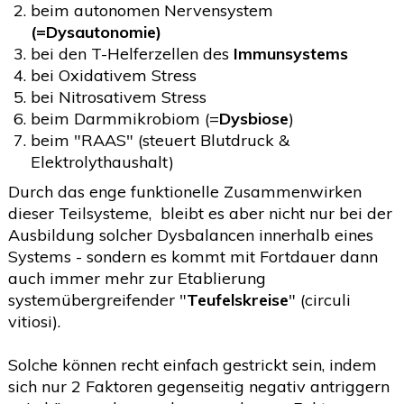
beim autonomen Nervensystem
2020
(26)
>
(=Dysautonomie)
bei den T-Helferzellen des
Immunsystems
2019
(45)
>
bei Oxidativem Stress
2018
(3)
>
bei Nitrosativem Stress
beim Darmmikrobiom (=
Dysbiose
)
2017
(4)
>
beim "RAAS" (steuert Blutdruck &
2016
(1)
>
Elektrolythaushalt)
2015
(2)
Durch das enge funktionelle Zusammenwirken
>
dieser Teilsysteme, bleibt es aber nicht nur bei der
Ausbildung solcher Dysbalancen innerhalb eines
Systems - sondern es kommt mit Fortdauer dann
auch immer mehr zur Etablierung
systemübergreifender "
Teufelskreise
" (circuli
vitiosi).
Solche können recht einfach gestrickt sein, indem
sich nur 2 Faktoren gegenseitig negativ antriggern