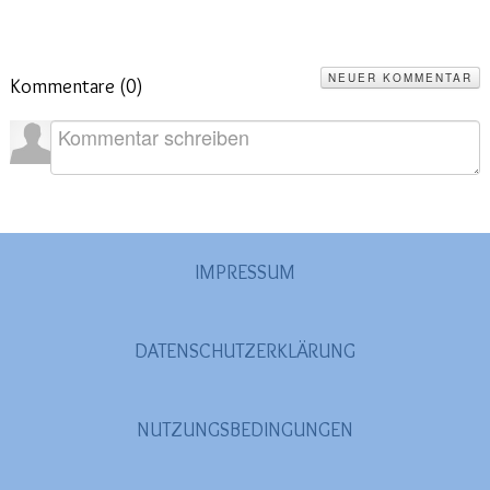
2020
(26)
>
2019
(45)
>
NEUER KOMMENTAR
Kommentare (
0
)
2018
(3)
>
2017
(4)
>
2016
(1)
>
2015
(2)
>
IMPRESSUM
DATENSCHUTZERKLÄRUNG
NUTZUNGSBEDINGUNGEN