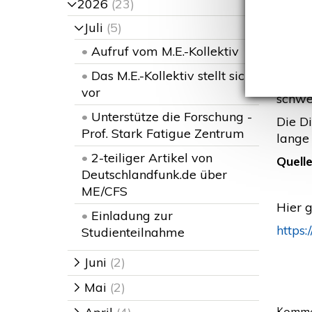
(RB
2026
(23)
>
Juli
(5)
>
•
Aufruf vom M.E.-Kollektiv
E
•
Das M.E.-Kollektiv stellt sich
„Nich
vor
schwer
•
Unterstütze die Forschung -
Die D
Prof. Stark Fatigue Zentrum
lange 
•
2-teiliger Artikel von
Quelle
Deutschlandfunk.de über
ME/CFS
Hier 
•
Einladung zur
https
Studienteilnahme
Juni
(2)
>
Mai
(2)
>
Komme