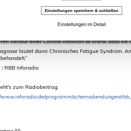
B Inforadio)
rstellt: 21. Mai 2021
t nur nach Corona: Chronisches Fatigue Syndrom. Vie
en Verlauf einer Corona-Infektion so krank, dass sie 
iagnose lautet dann: Chronisches Fatigue Syndrom. A
behandelt.“
 :
RBB Inforadio
geht's zum Radiobeitrag:
://www.inforadio.de/programm/schema/sendungen/rb
ntare (
0
)