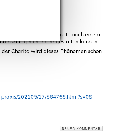
le Menschen sind noch Monate nach einem
ihren Alltag nicht mehr gestalten können.
n der Charité wird dieses Phänomen schon
b_praxis/202105/17/564766.html?s=08
NEUER KOMMENTAR