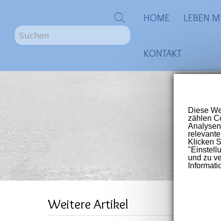
0
HOME
LEBEN M
S
u
KONTAKT
c
h
e
n
ME
.
.
.
Größte
für Me
Post-V
Nic
Weitere Artikel