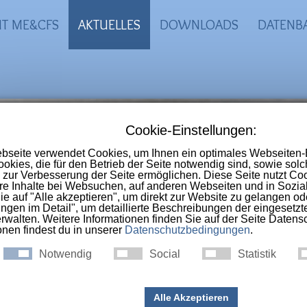
IT ME&CFS
AKTUELLES
DOWNLOADS
DATENB
-CFS Portal
 Online-Selbsthilfegruppe im deutschs
nschen die an
ME, CFS, Long-Covid, Pos
ac-Syndrom
erkrankt sind.
ht nur nach Corona: Chronisc