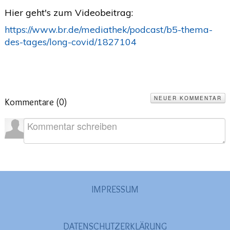
Hier geht's zum Videobeitrag:
2020
(26)
>
https://www.br.de/mediathek/podcast/b5-thema-
2019
(45)
>
des-tages/long-covid/1827104
2018
(3)
>
2017
(4)
>
2016
(1)
>
NEUER KOMMENTAR
Kommentare (
0
)
2015
(2)
>
IMPRESSUM
DATENSCHUTZERKLÄRUNG