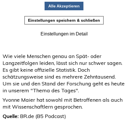
Millionen Menschen positiv auf das Virus getestet.
•
Einladung zur Studienteilnahme
Die meisten von ihnen gelten als "genesen". Doch
"genesen" heißt nicht immer "gesund". Einige
Juni
(2)
>
haben mit Symptomen wie chronischee
Mai
(2)
>
Erschöpfung, Kopfschmerzen, Atembeschwerden,
Kreislaufproblemen, Schlafstörungen und
April
(4)
>
Aufmerksamkeitsdefiziten zu tun.
März
(1)
>
Wie viele Menschen genau an Spät- oder
Februar
(5)
Langzeitfolgen leiden, lässt sich nur schwer sagen.
>
Es gibt keine offizielle Statistik. Doch
Januar
(4)
>
schätzungsweise sind es mehrere Zehntausend.
Um sie und den Stand der Forschung geht es heute
2025
(72)
>
in unserem "Thema des Tages".
2024
(153)
>
Yvonne Maier hat sowohl mit Betroffenen als auch
2023
(18)
>
mit Wissenschaftlern gesprochen.
2022
(119)
Quelle:
BR.de (B5 Podcast)
>
2021
(468)
>