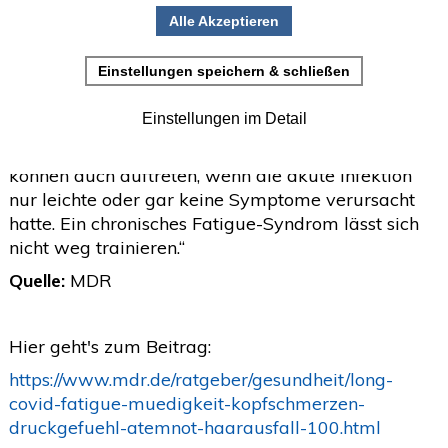
„Für die Betroffenen ist das Leben nach Covid-19
•
Einladung zur Studienteilnahme
nicht mit dem Leben vor der Infektion vergleichbar.
Da das Virus fast alle Körperzellen befallen kann,
Juni
(2)
>
kann es vielfältige, ganz unterschiedliche
Beschwerden verursachen. Dazu gehören vor
Mai
(2)
>
allem Muskelschwäche, Konzentrationsstörungen,
April
(4)
>
extreme Müdigkeit und Vergesslichkeit. Und die
können auch auftreten, wenn die akute Infektion
März
(1)
>
nur leichte oder gar keine Symptome verursacht
Februar
(5)
>
hatte. Ein chronisches Fatigue-Syndrom lässt sich
nicht weg trainieren.“
Januar
(4)
>
Quelle:
MDR
2025
(72)
>
2024
(153)
>
Hier geht's zum Beitrag:
2023
(18)
>
https://www.mdr.de/ratgeber/gesundheit/long-
covid-fatigue-muedigkeit-kopfschmerzen-
2022
(119)
>
druckgefuehl-atemnot-haarausfall-100.html
2021
(468)
>