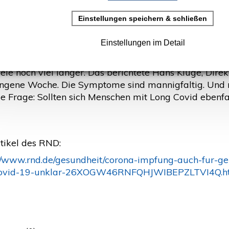
 Symptomen sinnvoll? (RND)
rstellt: 05. März 2021
 einer von zehn Covid-19-Betroffenen fühlt sich auch 
iele noch viel länger. Das berichtete Hans Kluge, Di
ngene Woche. Die Symptome sind mannigfaltig. Und m
e Frage: Sollten sich Menschen mit Long Covid ebenfal
tikel des RND:
://www.rnd.de/gesundheit/corona-impfung-auch-fur-g
covid-19-unklar-26XOGW46RNFQHJWIBEPZLTVI4Q.h