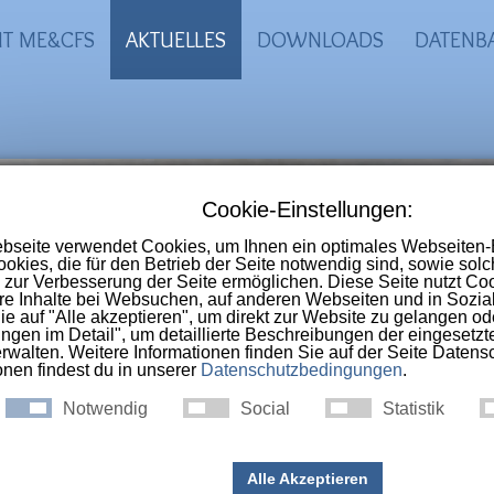
IT ME&CFS
AKTUELLES
DOWNLOADS
DATENB
-CFS Portal
 Online-Selbsthilfegruppe im deutschs
nschen die an
ME, CFS, Long-Covid, Pos
ac-Syndrom
erkrankt sind.
g Covid: Ist die Impfung auc