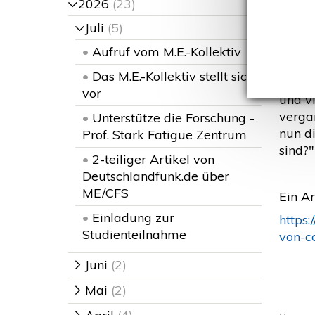
mit
2026
(23)
>
Juli
(5)
>
•
Aufruf vom M.E.-Kollektiv
E
•
Das M.E.-Kollektiv stellt sich
"Etwa
vor
und v
verga
•
Unterstütze die Forschung -
nun di
Prof. Stark Fatigue Zentrum
sind?"
•
2-teiliger Artikel von
Deutschlandfunk.de über
ME/CFS
Ein Ar
•
Einladung zur
https
Studienteilnahme
von-
Juni
(2)
>
Mai
(2)
>