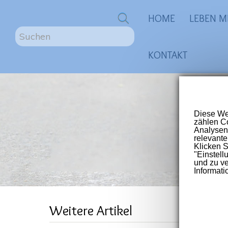
0
HOME
LEBEN M
S
u
KONTAKT
c
h
e
n
ME
.
.
.
Größte
für Me
Post-V
Lon
Weitere Artikel