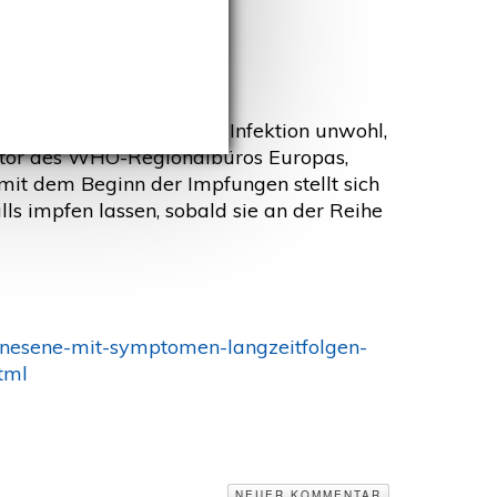
drei Monate nach akuter Infektion unwohl,
rektor des WHO-Regionalbüros Europas,
it dem Beginn der Impfungen stellt sich
ls impfen lassen, sobald sie an der Reihe
enesene-mit-symptomen-langzeitfolgen-
tml
NEUER KOMMENTAR