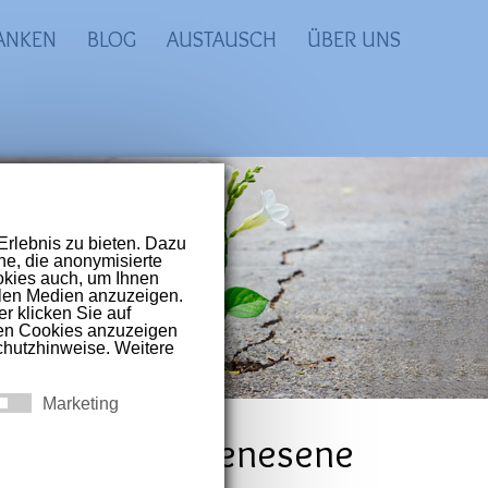
ANKEN
BLOG
AUSTAUSCH
ÜBER UNS
prachigen Raum
t-Covid und
h für Corona-Genesene