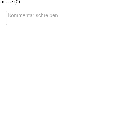
ntare (
0
)