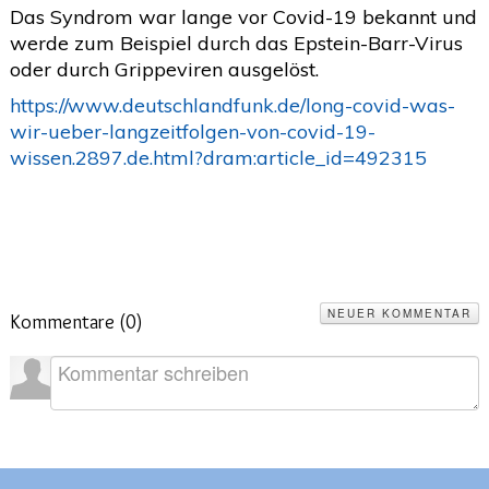
Das Syndrom war lange vor Covid-19 bekannt und
2020
(26)
>
werde zum Beispiel durch das Epstein-Barr-Virus
oder durch Grippeviren ausgelöst.
2019
(45)
>
https://www.deutschlandfunk.de/long-covid-was-
2018
(3)
>
wir-ueber-langzeitfolgen-von-covid-19-
2017
(4)
>
wissen.2897.de.html?dram:article_id=492315
2016
(1)
>
2015
(2)
>
NEUER KOMMENTAR
Kommentare (
0
)