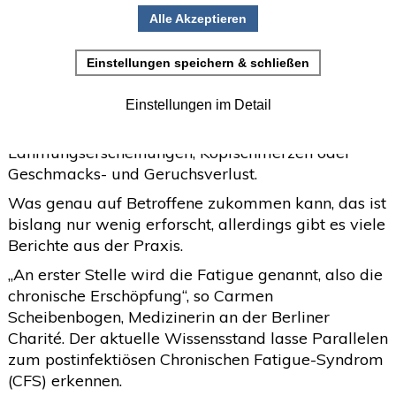
Erstellt: 19. Februar 2021
•
Einladung zur Studienteilnahme
Viele Patienten berichten nach einer Covid-19-
Juni
(2)
Erkrankung von ausgeprägter Fatigue, die über
>
viele Wochen anhält. Andere klagen über
Mai
(2)
>
Schmerzen in der Brust oder Muskelbeschwerden.
April
(4)
Einige haben neurologische Probleme wie
>
Lähmungserscheinungen, Kopfschmerzen oder
März
(1)
>
Geschmacks- und Geruchsverlust.
Februar
(5)
>
Was genau auf Betroffene zukommen kann, das ist
bislang nur wenig erforscht, allerdings gibt es viele
Januar
(4)
>
Berichte aus der Praxis.
2025
(72)
>
„An erster Stelle wird die Fatigue genannt, also die
2024
(153)
chronische Erschöpfung“, so Carmen
>
Scheibenbogen, Medizinerin an der Berliner
2023
(18)
>
Charité. Der aktuelle Wissensstand lasse Parallelen
2022
(119)
zum postinfektiösen Chronischen Fatigue-Syndrom
>
(CFS) erkennen.
2021
(468)
>