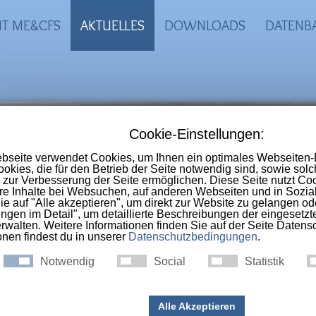
IT ME&CFS
AKTUELLES
DOWNLOADS
DATENB
-CFS Portal
 Online-Selbsthilfegruppe im deutschs
nschen die an
ME, CFS, Long-Covid, Pos
ac-Syndrom
erkrankt sind.
 kommt es zu Long Covid? (P