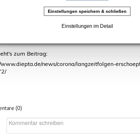
rstellt: 16. April 2021
aviren könnten die Herpesviren aktivieren, die CFS au
:
PTA
eht's zum Beitrag:
://www.diepta.de/news/corona/langzeitfolgen-erschoe
2/
ntare (
0
)