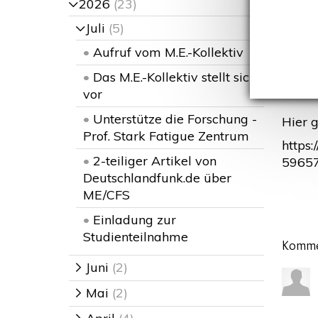
2026
(23)
>
E
Juli
(5)
>
„Coron
•
Aufruf vom M.E.-Kollektiv
Quelle
•
Das M.E.-Kollektiv stellt sich
vor
•
Unterstütze die Forschung -
Hier g
Prof. Stark Fatigue Zentrum
https
•
2-teiliger Artikel von
59657
Deutschlandfunk.de über
ME/CFS
•
Einladung zur
Studienteilnahme
Komme
Juni
(2)
>
Mai
(2)
>