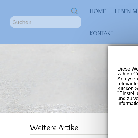
0
HOME
LEBEN M
S
u
KONTAKT
c
h
e
n
ME
.
.
.
Größte
für Me
Post-V
Wie
Weitere Artikel