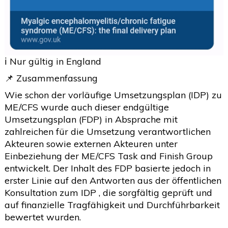
2020
(26)
>
2019
(45)
>
2018
(3)
>
ℹ️ Nur gültig in England
2017
(4)
>
📌 Zusammenfassung
2016
(1)
>
Wie schon der vorläufige Umsetzungsplan (IDP) zu
2015
(2)
ME/CFS wurde auch dieser endgültige
>
Umsetzungsplan (FDP) in Absprache mit
zahlreichen für die Umsetzung verantwortlichen
Akteuren sowie externen Akteuren unter
Einbeziehung der ME/CFS Task and Finish Group
entwickelt. Der Inhalt des FDP basierte jedoch in
erster Linie auf den Antworten aus der öffentlichen
Konsultation zum IDP , die sorgfältig geprüft und
auf finanzielle Tragfähigkeit und Durchführbarkeit
bewertet wurden.