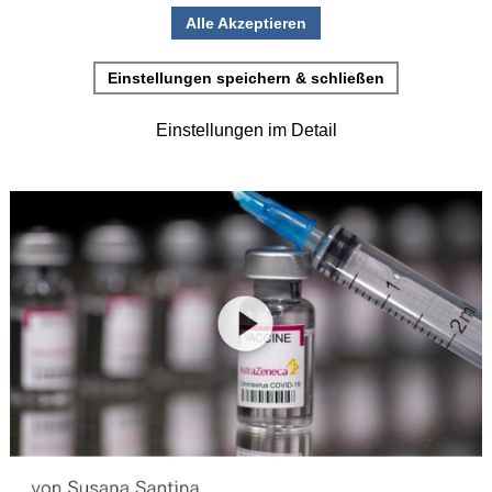
•
Einladung zur Studienteilnahme
Juni
(2)
>
Mai
(2)
>
April
(4)
>
März
(1)
>
Februar
(5)
>
Januar
(4)
>
2025
(72)
>
2024
(153)
>
2023
(18)
>
2022
(119)
>
2021
(468)
>