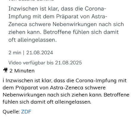
2020
(26)
>
2019
(45)
>
2018
(3)
>
2017
(4)
>
2016
(1)
>
2015
(2)
>
🎥 2 Minuten
ℹ️ Inzwischen ist klar, dass die Corona-Impfung mit
dem Präparat von Astra-Zeneca schwere
Nebenwirkungen nach sich ziehen kann. Betroffene
fühlen sich damit oft alleingelassen.
Quelle:
ZDF