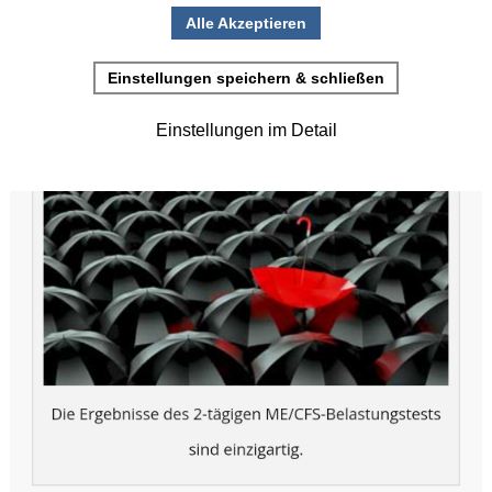
•
Einladung zur Studienteilnahme
Erstellt: 12. Juli 2024
Juni
(2)
>
Mai
(2)
>
April
(4)
>
März
(1)
>
Februar
(5)
>
Januar
(4)
>
2025
(72)
>
2024
(153)
>
2023
(18)
>
2022
(119)
>
2021
(468)
>