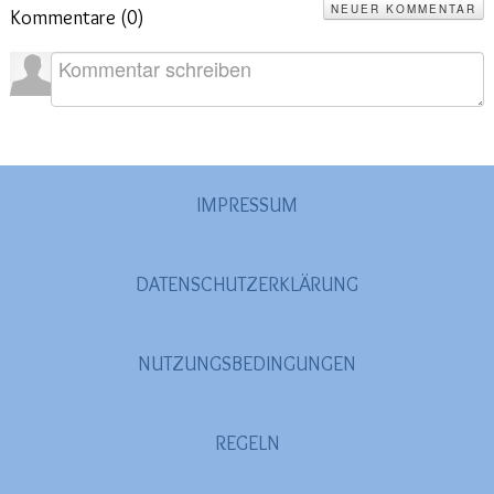
NEUER KOMMENTAR
Kommentare (
0
)
2020
(26)
>
2019
(45)
>
2018
(3)
>
2017
(4)
>
2016
(1)
>
IMPRESSUM
2015
(2)
>
DATENSCHUTZERKLÄRUNG
NUTZUNGSBEDINGUNGEN
REGELN